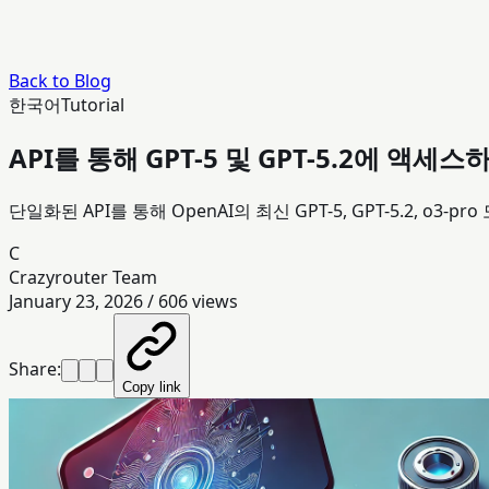
Back to Blog
한국어
Tutorial
API를 통해 GPT-5 및 GPT-5.2에 액
단일화된 API를 통해 OpenAI의 최신 GPT-5, GPT-5.2, o3
C
Crazyrouter Team
January 23, 2026
/
606
views
Share:
Copy link