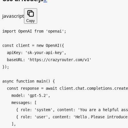
javascript
Copy
import
OpenAI
from
'openai'
;

const
 client = 
new
OpenAI
({

apiKey
: 
'sk-your-api-key'
,

baseURL
: 
'https://crazyrouter.com/v1'
});

async
function
main
(
) {

const
 response = 
await
 client.
chat
.
completions
.
create
model
: 
'gpt-5.2'
,

messages
: [

      { 
role
: 
'system'
, 
content
: 
'You are a helpful ass
      { 
role
: 
'user'
, 
content
: 
'Hello，Please introduce
    ],
