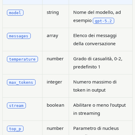
string
Nome del modello, ad
model
esempio
gpt-5.2
array
Elenco dei messaggi
messages
della conversazione
number
Grado di casualità, 0-2,
temperature
predefinito 1
integer
Numero massimo di
max_tokens
token in output
boolean
Abilitare o meno l’output
stream
in streaming
number
Parametro di nucleus
top_p