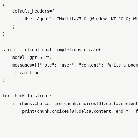
,

    default_headers={

"User-Agent"
: 
"Mozilla/5.0 (Windows NT 10.0; Wi
    }

)

stream = client.chat.completions.create(

    model=
"gpt-5.2"
,

    messages=[{
"role"
: 
"user"
, 
"content"
: 
"Write a poem
    stream=
True
)

for
 chunk 
in
 stream:

if
 chunk.choices 
and
 chunk.choices[
0
].delta.content
print
(chunk.choices[
0
].delta.content, end=
""
, f