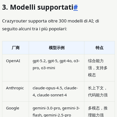
3. Modelli supportati
#
Crazyrouter supporta oltre 300 modelli di AI; di
seguito alcuni tra i più popolari:
厂商
模型示例
特点
OpenAI
gpt-5.2, gpt-5, gpt-4o, o3-
综合能力
pro, o3-mini
强，支持多
模态
Anthropic
claude-opus-4.5, claude-
长上下文，
4, claude-sonnet-4
代码能力强
Google
gemini-3.0-pro, gemini-3-
多模态，推
flash, gemini-2.5-pro
理能力强