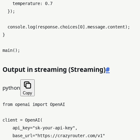
temperature
: 
0.7
  });

console
.
log
(response.
choices
[
0
].
message
.
content
);

}

main
Output in streaming (Streaming)
#
python
Copy
from
 openai 
import
 OpenAI

client = OpenAI(

    api_key=
"sk-your-api-key"
,

    base_url=
"https://crazyrouter.com/v1"