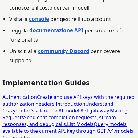
conoscere il costo dei vari modelli
Visita la
console
per gestire il tuo account
Leggi la
documentazione API
per scoprire più
funzionalità
Unisciti alla
community Discord
per ricevere
supporto
Implementation Guides
Authentication
Create and use API keys with the required
authorization headers.
Introduction
Understand
Crazyrouter's all-in-one AI model API gateway.
Making
Requests
Send chat completion requests, stream
responses, and debug calls.
List Models
Query models
available to the current API key through GET /v1/models.
Crazyrouter