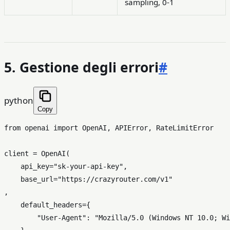
sampling, 0-1
5. Gestione degli errori
#
python
Copy
from
 openai 
import
 OpenAI, APIError, RateLimitError

client = OpenAI(

    api_key=
"sk-your-api-key"
,

    base_url=
"https://crazyrouter.com/v1"
,

    default_headers={

"User-Agent"
: 
"Mozilla/5.0 (Windows NT 10.0; Wi