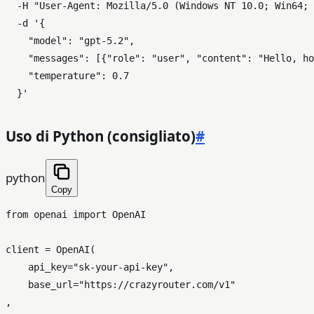
  -H 
"User-Agent: Mozilla/5.0 (Windows NT 10.0; Win64; 
  -d 
'{

    "model": "gpt-5.2",

    "messages": [{"role": "user", "content": "Hello, ho
    "temperature": 0.7

  }'
Uso di Python (consigliato)
#
python
Copy
from
 openai 
import
 OpenAI

client = OpenAI(

    api_key=
"sk-your-api-key"
,

    base_url=
"https://crazyrouter.com/v1"
,
