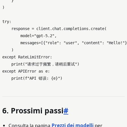
    }

)

try
:

    response = client.chat.completions.create(

        model=
"gpt-5.2"
,

        messages=[{
"role"
: 
"user"
, 
"content"
: 
"Hello!"
}
except
 RateLimitError:

print
(
"请求过于频繁，请稍后重试"
except
 APIError 
as
 e:

print
(
f"API 错误: 
{e}
"
6. Prossimi passi
#
Consulta la pagina
Prezzi dei modelli
per