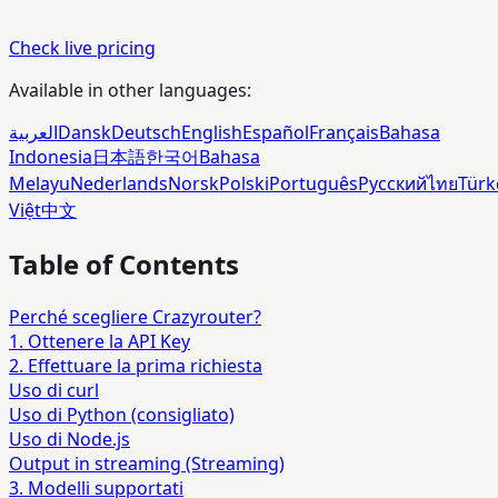
Check live pricing
Available in other languages:
العربية
Dansk
Deutsch
English
Español
Français
Bahasa
Indonesia
日本語
한국어
Bahasa
Melayu
Nederlands
Norsk
Polski
Português
Русский
ไทย
Türk
Việt
中文
Table of Contents
Perché scegliere Crazyrouter?
1. Ottenere la API Key
2. Effettuare la prima richiesta
Uso di curl
Uso di Python (consigliato)
Uso di Node.js
Output in streaming (Streaming)
3. Modelli supportati