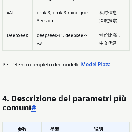
xAI
grok-3, grok-3-mini, grok-
实时信息，
3-vision
深度搜索
DeepSeek
deepseek-r1, deepseek-
性价比高，
v3
中文优秀
Per l’elenco completo dei modelli:
Model Plaza
4. Descrizione dei parametri più
comuni
#
参数
类型
说明