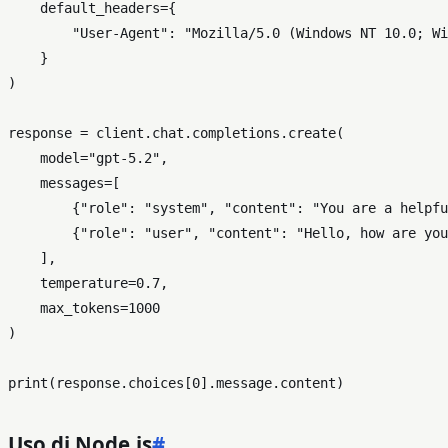
    default_headers={

"User-Agent"
: 
"Mozilla/5.0 (Windows NT 10.0; Wi
    }

)

response = client.chat.completions.create(

    model=
"gpt-5.2"
,

    messages=[

        {
"role"
: 
"system"
, 
"content"
: 
"You are a helpfu
        {
"role"
: 
"user"
, 
"content"
: 
"Hello, how are you
    ],

    temperature=
0.7
,

    max_tokens=
1000
)

print
(response.choices[
0
Uso di Node.js
#