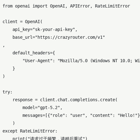
from
 openai 
import
 OpenAI, APIError, RateLimitError

client = OpenAI(

    api_key=
"sk-your-api-key"
,

    base_url=
"https://crazyrouter.com/v1"
,

    default_headers={

"User-Agent"
: 
"Mozilla/5.0 (Windows NT 10.0; Wi
    }

)

try
:

    response = client.chat.completions.create(

        model=
"gpt-5.2"
,

        messages=[{
"role"
: 
"user"
, 
"content"
: 
"Hello!"
}
except
 RateLimitError:

print
(
"请求过于频繁，请稍后重试"