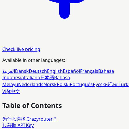
Check live pricing
Available in other languages:
العربية
Dansk
Deutsch
English
Español
Français
Bahasa
Indonesia
Italiano
日本語
Bahasa
Melayu
Nederlands
Norsk
Polski
Português
Русский
ไทย
Türk
Việt
中文
Table of Contents
为什么选择 Crazyrouter？
1. 获取 API Key