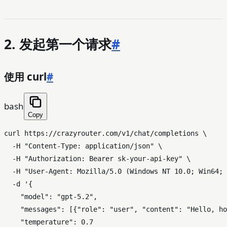
2. 发起第一个请求
#
使用 curl
#
bash
Copy
curl https://crazyrouter.com/v1/chat/completions \

  -H 
"Content-Type: application/json"
 \

  -H 
"Authorization: Bearer sk-your-api-key"
 \

  -H 
"User-Agent: Mozilla/5.0 (Windows NT 10.0; Win64; 
  -d 
'{

    "model": "gpt-5.2",

    "messages": [{"role": "user", "content": "Hello, ho
    "temperature": 0.7
