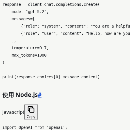
response = client.chat.completions.create(

    model=
"gpt-5.2"
,

    messages=[

        {
"role"
: 
"system"
, 
"content"
: 
"You are a helpfu
        {
"role"
: 
"user"
, 
"content"
: 
"Hello, how are you
    ],

    temperature=
0.7
,

    max_tokens=
1000
)

print
(response.choices[
0
使用 Node.js
#
javascript
Copy
import
OpenAI
from
'openai'
;
