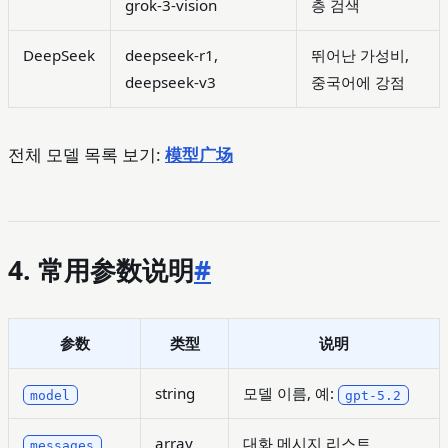
grok-3-vision
층 검색
DeepSeek
deepseek-r1,
뛰어난 가성비,
deepseek-v3
중국어에 강점
전체 모델 목록 보기:
模型广场
4. 常用参数说明
#
参数
类型
说明
string
모델 이름, 예:
model
gpt-5.2
array
대화 메시지 리스트
messages