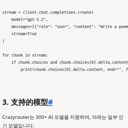
stream = client.chat.completions.create(

    model=
"gpt-5.2"
,

    messages=[{
"role"
: 
"user"
, 
"content"
: 
"Write a poem
    stream=
True
)

for
 chunk 
in
 stream:

if
 chunk.choices 
and
 chunk.choices[
0
].delta.content
print
(chunk.choices[
0
].delta.content, end=
""
, f
3. 支持的模型
#
Crazyrouter는 300+ AI 모델을 지원하며, 아래는 일부 인
기 모델입니다: