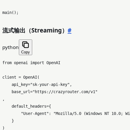
main
流式输出（Streaming）
#
python
Copy
from
 openai 
import
 OpenAI

client = OpenAI(

    api_key=
"sk-your-api-key"
,

    base_url=
"https://crazyrouter.com/v1"
,

    default_headers={

"User-Agent"
: 
"Mozilla/5.0 (Windows NT 10.0; Wi
    }

)
