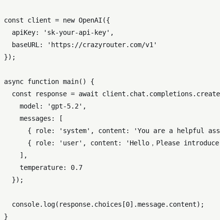
const
 client = 
new
OpenAI
({

apiKey
: 
'sk-your-api-key'
,

baseURL
: 
'https://crazyrouter.com/v1'
});

async
function
main
(
) {

const
 response = 
await
 client.
chat
.
completions
.
create
model
: 
'gpt-5.2'
,

messages
: [

      { 
role
: 
'system'
, 
content
: 
'You are a helpful ass
      { 
role
: 
'user'
, 
content
: 
'Hello，Please introduce
    ],

temperature
: 
0.7
  });

console
.
log
(response.
choices
[
0
].
message
.
content
);

}
