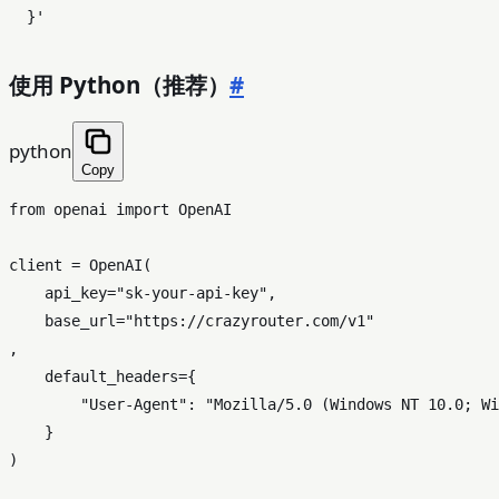
  }'
使用 Python（推荐）
#
python
Copy
from
 openai 
import
 OpenAI

client = OpenAI(

    api_key=
"sk-your-api-key"
,

    base_url=
"https://crazyrouter.com/v1"
,

    default_headers={

"User-Agent"
: 
"Mozilla/5.0 (Windows NT 10.0; Wi
    }

)
