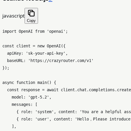
javascript
Copy
import
OpenAI
from
'openai'
;

const
 client = 
new
OpenAI
({

apiKey
: 
'sk-your-api-key'
,

baseURL
: 
'https://crazyrouter.com/v1'
});

async
function
main
(
) {

const
 response = 
await
 client.
chat
.
completions
.
create
model
: 
'gpt-5.2'
,

messages
: [

      { 
role
: 
'system'
, 
content
: 
'You are a helpful ass
      { 
role
: 
'user'
, 
content
: 
'Hello，Please introduce
    ],
