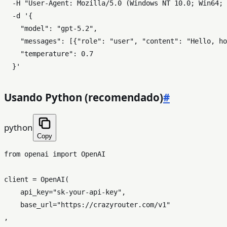
  -H 
"User-Agent: Mozilla/5.0 (Windows NT 10.0; Win64; 
  -d 
'{

    "model": "gpt-5.2",

    "messages": [{"role": "user", "content": "Hello, ho
    "temperature": 0.7

  }'
Usando Python (recomendado)
#
python
Copy
from
 openai 
import
 OpenAI

client = OpenAI(

    api_key=
"sk-your-api-key"
,

    base_url=
"https://crazyrouter.com/v1"
,
