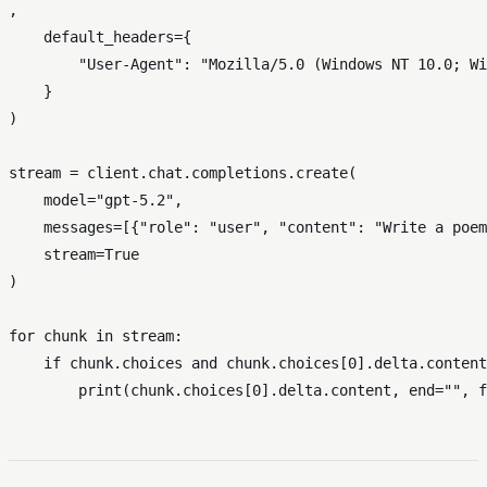
,

    default_headers={

"User-Agent"
: 
"Mozilla/5.0 (Windows NT 10.0; Wi
    }

)

stream = client.chat.completions.create(

    model=
"gpt-5.2"
,

    messages=[{
"role"
: 
"user"
, 
"content"
: 
"Write a poem
    stream=
True
)

for
 chunk 
in
 stream:

if
 chunk.choices 
and
 chunk.choices[
0
].delta.content
print
(chunk.choices[
0
].delta.content, end=
""
, f