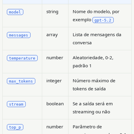
string
Nome do modelo, por
model
exemplo
gpt-5.2
array
Lista de mensagens da
messages
conversa
number
Aleatoriedade, 0-2,
temperature
padrão 1
integer
Número máximo de
max_tokens
tokens de saída
boolean
Se a saída será em
stream
streaming ou não
number
Parâmetro de
top_p