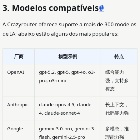
3. Modelos compatíveis
#
A Crazyrouter oferece suporte a mais de 300 modelos
de IA; abaixo estão alguns dos mais populares:
厂商
模型示例
特点
OpenAI
gpt-5.2, gpt-5, gpt-4o, o3-
综合能力
pro, o3-mini
强，支持多
模态
Anthropic
claude-opus-4.5, claude-
长上下文，
4, claude-sonnet-4
代码能力强
Google
gemini-3.0-pro, gemini-3-
多模态，推
flash, gemini-2.5-pro
理能力强