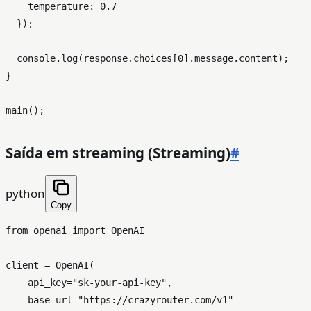
temperature
: 
0.7
  });

console
.
log
(response.
choices
[
0
].
message
.
content
);

}

main
Saída em streaming (Streaming)
#
python
Copy
from
 openai 
import
 OpenAI

client = OpenAI(

    api_key=
"sk-your-api-key"
,

    base_url=
"https://crazyrouter.com/v1"