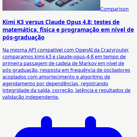
Comparison
Kimi K3 versus Claude Opus 4.8: testes de
matemática, física e programação em nível de
pós-graduação
Na mesma API compatível com OpenAI da Crazyrouter,
comparamos kimi-k3 e claude-opus-4-8 em tempo de
primeira passagem de cadeia de Markov em nível de
pós-graduação, resposta em frequência de osciladores
acoplados com amortecimento e algoritmo de
agendamento por dependências, registrando
integridade da saída, correção, latência e resultados de
validação independente.