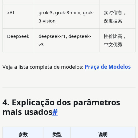
xAI
grok-3, grok-3-mini, grok-
实时信息，
3-vision
深度搜索
DeepSeek
deepseek-r1, deepseek-
性价比高，
v3
中文优秀
Veja a lista completa de modelos:
Praça de Modelos
4. Explicação dos parâmetros
mais usados
#
参数
类型
说明