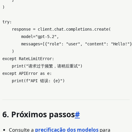
)

try
:

    response = client.chat.completions.create(

        model=
"gpt-5.2"
,

        messages=[{
"role"
: 
"user"
, 
"content"
: 
"Hello!"
}
except
 RateLimitError:

print
(
"请求过于频繁，请稍后重试"
except
 APIError 
as
 e:

print
(
f"API 错误: 
{e}
"
6. Próximos passos
#
Consulte a
precificação dos modelos
para