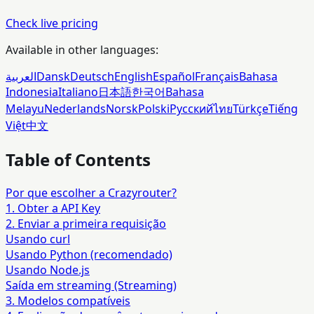
Check live pricing
Available in other languages:
العربية
Dansk
Deutsch
English
Español
Français
Bahasa
Indonesia
Italiano
日本語
한국어
Bahasa
Melayu
Nederlands
Norsk
Polski
Русский
ไทย
Türkçe
Tiếng
Việt
中文
Table of Contents
Por que escolher a Crazyrouter?
1. Obter a API Key
2. Enviar a primeira requisição
Usando curl
Usando Python (recomendado)
Usando Node.js
Saída em streaming (Streaming)
3. Modelos compatíveis