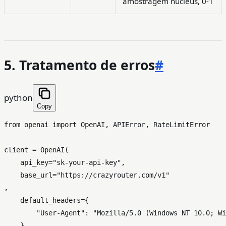
amostragem nucleus, 0-1
5. Tratamento de erros
#
python
Copy
from
 openai 
import
 OpenAI, APIError, RateLimitError

client = OpenAI(

    api_key=
"sk-your-api-key"
,

    base_url=
"https://crazyrouter.com/v1"
,

    default_headers={

"User-Agent"
: 
"Mozilla/5.0 (Windows NT 10.0; Wi
    }
