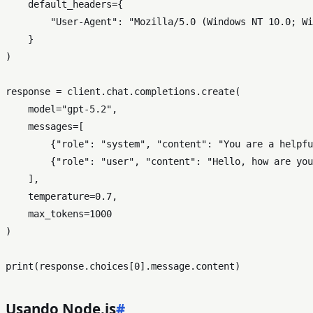
    default_headers={

"User-Agent"
: 
"Mozilla/5.0 (Windows NT 10.0; Wi
    }

)

response = client.chat.completions.create(

    model=
"gpt-5.2"
,

    messages=[

        {
"role"
: 
"system"
, 
"content"
: 
"You are a helpfu
        {
"role"
: 
"user"
, 
"content"
: 
"Hello, how are you
    ],

    temperature=
0.7
,

    max_tokens=
1000
)

print
(response.choices[
0
Usando Node.js
#