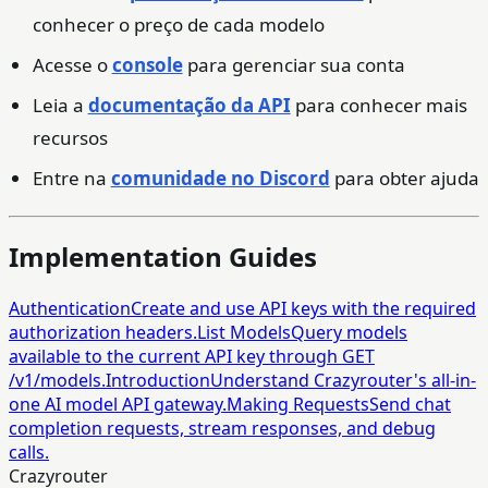
conhecer o preço de cada modelo
Acesse o
console
para gerenciar sua conta
Leia a
documentação da API
para conhecer mais
recursos
Entre na
comunidade no Discord
para obter ajuda
Implementation Guides
Authentication
Create and use API keys with the required
authorization headers.
List Models
Query models
available to the current API key through GET
/v1/models.
Introduction
Understand Crazyrouter's all-in-
one AI model API gateway.
Making Requests
Send chat
completion requests, stream responses, and debug
calls.
Crazyrouter