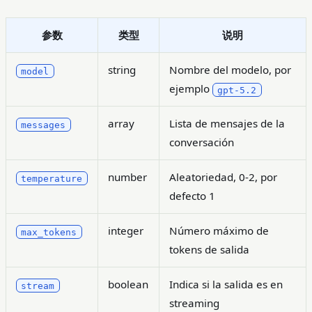
参数
类型
说明
string
Nombre del modelo, por
model
ejemplo
gpt-5.2
array
Lista de mensajes de la
messages
conversación
number
Aleatoriedad, 0-2, por
temperature
defecto 1
integer
Número máximo de
max_tokens
tokens de salida
boolean
Indica si la salida es en
stream
streaming