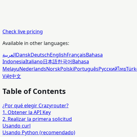
Check live pricing
Available in other languages:
العربية
Dansk
Deutsch
English
Français
Bahasa
Indonesia
Italiano
日本語
한국어
Bahasa
Melayu
Nederlands
Norsk
Polski
Português
Русский
ไทย
Türk
Việt
中文
Table of Contents
¿Por qué elegir Crazyrouter?
1. Obtener la API Key
2. Realizar la primera solicitud
Usando curl
Usando Python (recomendado)