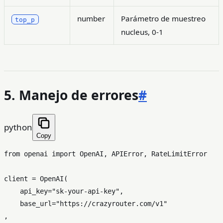
number
Parámetro de muestreo
top_p
nucleus, 0-1
5. Manejo de errores
#
python
Copy
from
 openai 
import
 OpenAI, APIError, RateLimitError

client = OpenAI(

    api_key=
"sk-your-api-key"
,

    base_url=
"https://crazyrouter.com/v1"
,
