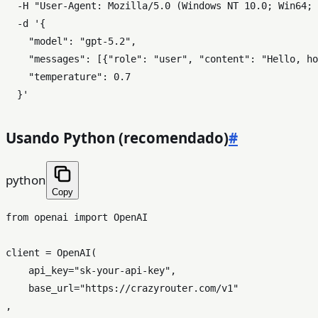
  -H 
"User-Agent: Mozilla/5.0 (Windows NT 10.0; Win64; 
  -d 
'{

    "model": "gpt-5.2",

    "messages": [{"role": "user", "content": "Hello, ho
    "temperature": 0.7

  }'
Usando Python (recomendado)
#
python
Copy
from
 openai 
import
 OpenAI

client = OpenAI(

    api_key=
"sk-your-api-key"
,

    base_url=
"https://crazyrouter.com/v1"
,
