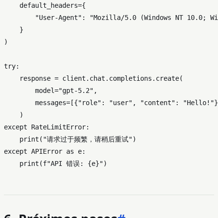
    default_headers={

"User-Agent"
: 
"Mozilla/5.0 (Windows NT 10.0; Wi
    }

)

try
:

    response = client.chat.completions.create(

        model=
"gpt-5.2"
,

        messages=[{
"role"
: 
"user"
, 
"content"
: 
"Hello!"
}
except
 RateLimitError:

print
(
"请求过于频繁，请稍后重试"
except
 APIError 
as
 e:

print
(
f"API 错误: 
{e}
"