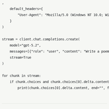
,

    default_headers={

"User-Agent"
: 
"Mozilla/5.0 (Windows NT 10.0; Wi
    }

)

stream = client.chat.completions.create(

    model=
"gpt-5.2"
,

    messages=[{
"role"
: 
"user"
, 
"content"
: 
"Write a poem
    stream=
True
)

for
 chunk 
in
 stream:

if
 chunk.choices 
and
 chunk.choices[
0
].delta.content
print
(chunk.choices[
0
].delta.content, end=
""
, f