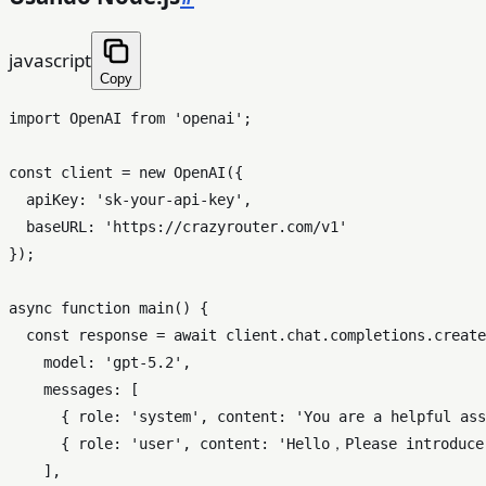
javascript
Copy
import
OpenAI
from
'openai'
;

const
 client = 
new
OpenAI
({

apiKey
: 
'sk-your-api-key'
,

baseURL
: 
'https://crazyrouter.com/v1'
});

async
function
main
(
) {

const
 response = 
await
 client.
chat
.
completions
.
create
model
: 
'gpt-5.2'
,

messages
: [

      { 
role
: 
'system'
, 
content
: 
'You are a helpful ass
      { 
role
: 
'user'
, 
content
: 
'Hello，Please introduce
    ],
