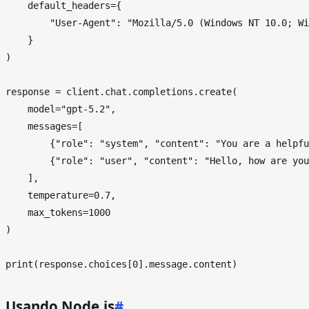
    default_headers={

"User-Agent"
: 
"Mozilla/5.0 (Windows NT 10.0; Wi
    }

)

response = client.chat.completions.create(

    model=
"gpt-5.2"
,

    messages=[

        {
"role"
: 
"system"
, 
"content"
: 
"You are a helpfu
        {
"role"
: 
"user"
, 
"content"
: 
"Hello, how are you
    ],

    temperature=
0.7
,

    max_tokens=
1000
)

print
(response.choices[
0
Usando Node.js
#