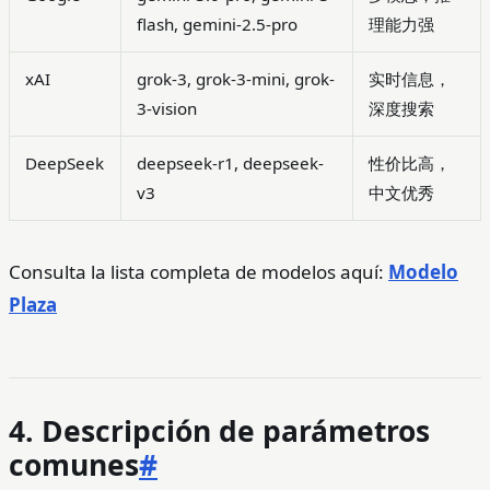
flash, gemini-2.5-pro
理能力强
xAI
grok-3, grok-3-mini, grok-
实时信息，
3-vision
深度搜索
DeepSeek
deepseek-r1, deepseek-
性价比高，
v3
中文优秀
Consulta la lista completa de modelos aquí:
Modelo
Plaza
4. Descripción de parámetros
comunes
#