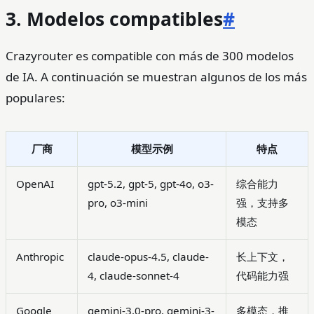
3. Modelos compatibles
#
Crazyrouter es compatible con más de 300 modelos
de IA. A continuación se muestran algunos de los más
populares:
厂商
模型示例
特点
OpenAI
gpt-5.2, gpt-5, gpt-4o, o3-
综合能力
pro, o3-mini
强，支持多
模态
Anthropic
claude-opus-4.5, claude-
长上下文，
4, claude-sonnet-4
代码能力强
Google
gemini-3.0-pro, gemini-3-
多模态，推