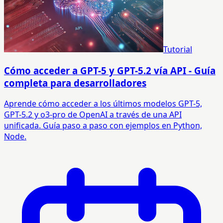
Tutorial
Cómo acceder a GPT-5 y GPT-5.2 vía API - Guía
completa para desarrolladores
Aprende cómo acceder a los últimos modelos GPT-5,
GPT-5.2 y o3-pro de OpenAI a través de una API
unificada. Guía paso a paso con ejemplos en Python,
Node.