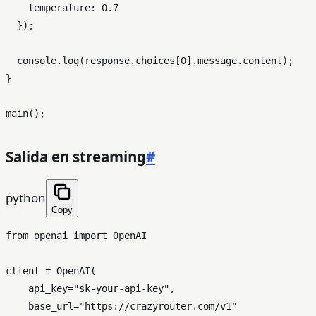
temperature
: 
0.7
  });

console
.
log
(response.
choices
[
0
].
message
.
content
);

}

main
Salida en streaming
#
python
Copy
from
 openai 
import
 OpenAI

client = OpenAI(

    api_key=
"sk-your-api-key"
,

    base_url=
"https://crazyrouter.com/v1"