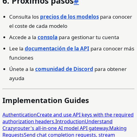
6. Próximos pasos
#
Consulta los
precios de los modelos
para conocer
el coste de cada modelo
Accede a la
consola
para gestionar tu cuenta
Lee la
documentación de la API
para conocer más
funciones
Únete a la
comunidad de Discord
para obtener
ayuda
Implementation Guides
Authentication
Create and use API keys with the required
authorization headers.
Introduction
Understand
Crazyrouter's all-in-one AI model API gateway.
Making
Requests
Send chat completion requests, stream