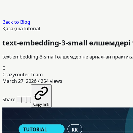
Back to Blog
Қазақша
Tutorial
text-embedding-3-small өлшемдері
text-embedding-3-small өлшемдеріне арналған практика
C
Crazyrouter Team
March 27, 2026
/
254
views
Share:
Copy link