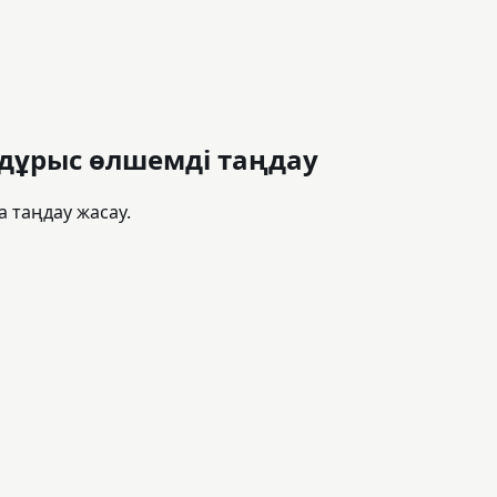
н дұрыс өлшемді таңдау
а таңдау жасау.