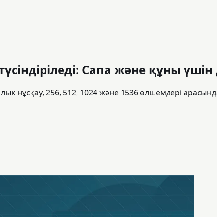
 түсіндіріледі: Сапа және құны үші
лық нұсқау, 256, 512, 1024 және 1536 өлшемдері арасынд