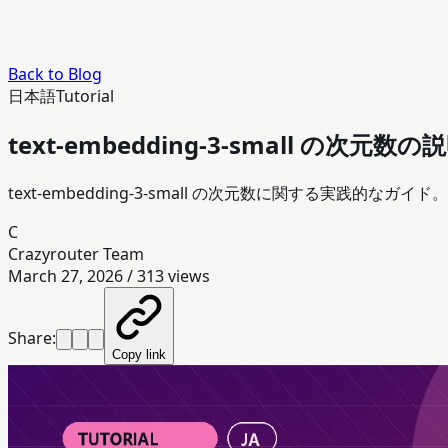
Back to Blog
日本語
Tutorial
text-embedding-3-small
text-embedding-3-small の次元数に関する実践的なガ
C
Crazyrouter Team
March 27, 2026
/
313
views
Share:
Copy link